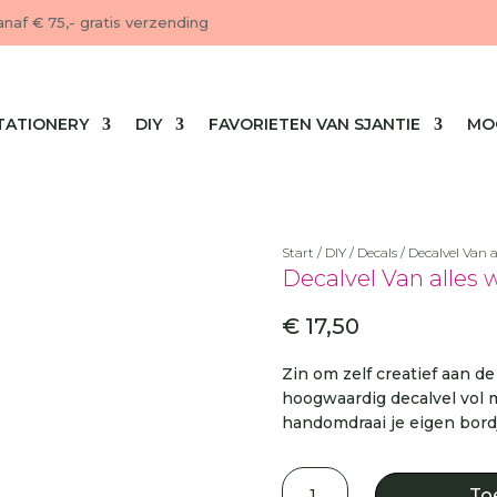
anaf € 75,- gratis verzending
TATIONERY
DIY
FAVORIETEN VAN SJANTIE
MO
Start
/
DIY
/
Decals
/ Decalvel Van a
Decalvel Van alles 
€
17,50
Zin om zelf creatief aan de
hoogwaardig decalvel vol 
handomdraai je eigen bordj
Decalvel
To