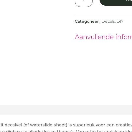
Van
alles
wat
Categorieën:
Decals
,
DIY
aantal
Aanvullende infor
t decalvel (of waterslide sheet) is superleuk voor een creatie
krijgbaar in allerlei leuke thema’s. Van retro tot vrolijk en kle