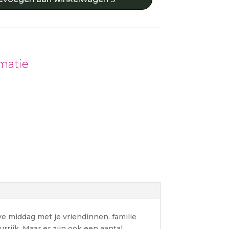
matie
ve middag met je vriendinnen. familie
urrijk. Maar er zijn ook een aantal