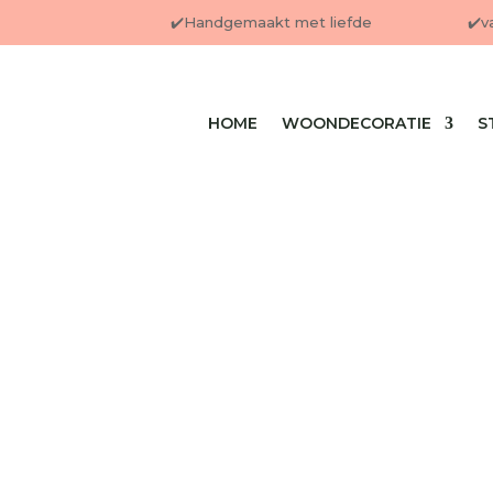
✔️Handgemaakt met liefde
✔️v
HOME
WOONDECORATIE
S