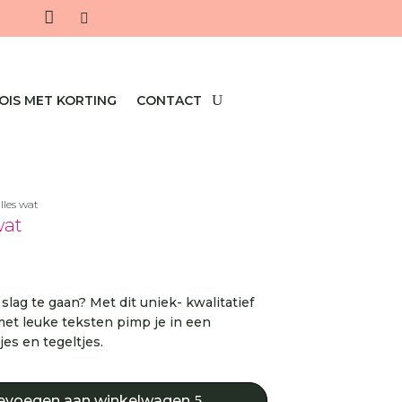


OIS MET KORTING
CONTACT
lles wat
wat
 slag te gaan? Met dit uniek- kwalitatief
met leuke teksten pimp je in een
es en tegeltjes.
evoegen aan winkelwagen