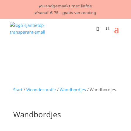
✔️Handgemaakt met liefde
✔️vanaf € 75,- gratis verzending
Start
/
Woondecoratie
/
Wandbordjes
/ Wandbordjes
Wandbordjes